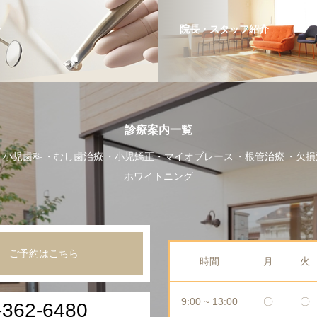
ー
院長・スタッフ紹介
診療案内一覧
小児歯科
むし歯治療
小児矯正・マイオブレース
根管治療
欠損
ホワイトニング
ご予約はこちら
時間
月
火
9:00 ~ 13:00
〇
〇
-362-6480