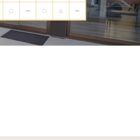
〇
ー
〇
△
ー