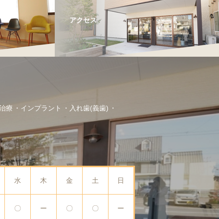
アクセス
治療
インプラント
入れ歯(義歯)
水
木
金
土
日
〇
ー
〇
〇
ー